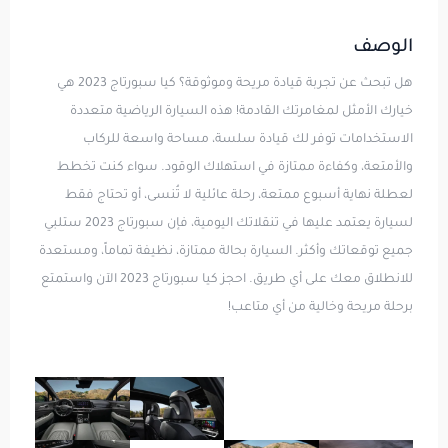
الوصف
هل تبحث عن تجربة قيادة مريحة وموثوقة؟ كيا سبورتاج 2023 هي
خيارك الأمثل لمغامرتك القادمة! هذه السيارة الرياضية متعددة
الاستخدامات توفر لك قيادة سلسة، مساحة واسعة للركاب
والأمتعة، وكفاءة ممتازة في استهلاك الوقود. سواء كنت تخطط
لعطلة نهاية أسبوع ممتعة، رحلة عائلية لا تُنسى، أو تحتاج فقط
لسيارة يعتمد عليها في تنقلاتك اليومية، فإن سبورتاج 2023 ستلبي
جميع توقعاتك وأكثر. السيارة بحالة ممتازة، نظيفة تماماً، ومستعدة
للانطلاق معك على أي طريق. احجز كيا سبورتاج 2023 الآن واستمتع
برحلة مريحة وخالية من أي متاعب!