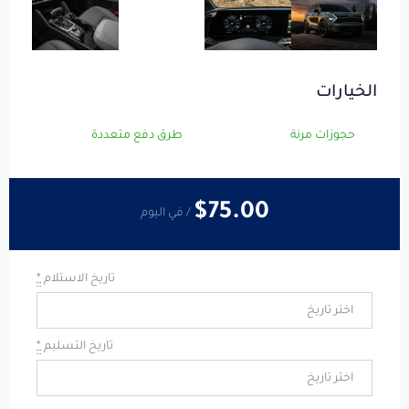
الخيارات
حجوزات مرنة
طرق دفع متعددة
$75
.00
/ في اليوم
تاريخ الاستلام
*
تاريخ التسليم
*