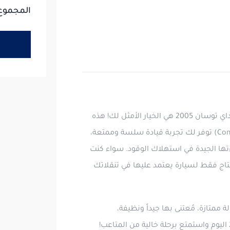
المجموع:
هل تبحث عن سيارة عملية ومريحة لمغامراتك اليومية؟ هيونداي توسان 2005 هي الخيار الأمثل لك! هذه
السيارة الرياضية متعددة الاستخدامات المدمجة (Compact SUV) توفر لك تجربة قيادة سلسة وممتعة،
ءتها الجيدة في استهلاك الوقود. سواء كنت
تاج فقط لسيارة يعتمد عليها في تنقلاتك
رة بحالة ممتازة، مُعتنى بها جيداً ونظيفة،