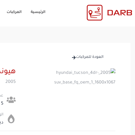
الرئيسية
المركبات
العودة للمركبات
هيوندا
2005
عدد
5
ال
دي