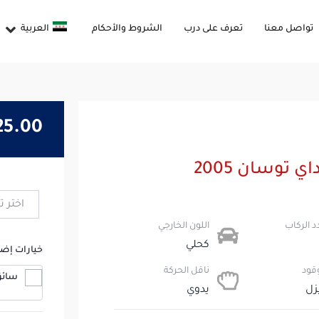
تواصل معنا
تعرف على درب
الشروط والأحكام
العربية
25
.00
ي توسان 2005
 الركاب​
اللون الخارجي
كحلي
خيارات إضا
وقود
ناقل الحركة
سائق: $70 / 
زل
يدوي